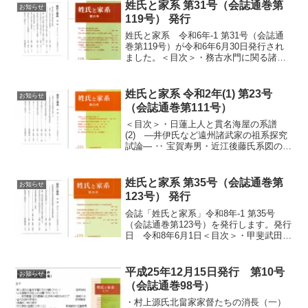
姓氏と家系 第31号（会誌通巻第
お知らせ
119号） 発行
姓氏と家系 令和6年-1 第31号（会誌通
巻第119号）が令和6年6月30日発行され
ました。＜目次＞・務古水門に関る諸氏
族と祭祀 ―関連して神功皇后外征の航
路雑考― ‥ 宝賀寿男・東松山城主日奉姓
上田氏とその系図に関する考察 ‥ 松永昂
姓氏と家系 令和2年(1) 第23号
お知らせ
大・...
（会誌通巻第111号）
＜目次＞・日蓮上人と貫名海屋の系譜
(2) ―井伊氏など遠州諸武家の祖系探究
試論― ‥ 宝賀寿男・近江後藤氏系図の仮
説的再構築(3) ‥ 岩城大介・橘薩摩一族
の系図について(1) ‥ 山邉尚幸・甲斐武
田氏庶流岩崎氏の系譜 ‥ 真野信治・コラ
姓氏と家系 第35号（会誌通巻第
お知らせ
ム...
123号） 発行
会誌「姓氏と家系」令和8年-1 第35号
（会誌通巻第123号）を発行します。発行
日 令和8年6月1日＜目次＞・甲斐武田氏
と安芸武田氏の関係とその庶流の系譜 ‥
真野信治・大和の筒井氏と乾党諸氏
（下）‥ 宝賀寿男・南部（大浦）光信の
平成25年12月15日発行 第10号
お知らせ
津軽入部時...
（会誌通巻98号）
・村上源氏北畠家家督たちの消長（一）