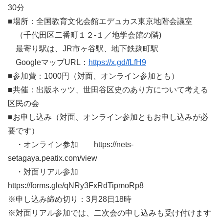
30分
■場所：全国教育文化会館エデュカス東京地階会議室
（千代田区二番町１２-１／地学会館の隣)
最寄り駅は、JR市ヶ谷駅、地下鉄麹町駅
GoogleマップURL：
https://x.gd/fLfH9
■参加費：1000円（対面、オンライン参加とも）
■共催：出版ネッツ、世田谷区史のあり方について考える
区民の会
■お申し込み（対面、オンライン参加ともお申し込みが必
要です）
・オンライン参加 https://nets-
setagaya.peatix.com/view
・対面リアル参加
https://forms.gle/qNRy3FxRdTipmoRp8
※申し込み締め切り：3月28日18時
※対面リアル参加では、二次会の申し込みも受け付けます