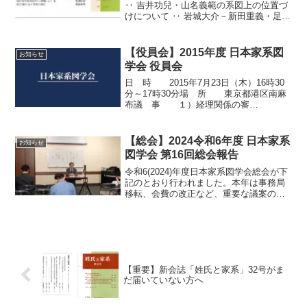
‥ 吉井功兒・山名義範の系図上の位置づ
けについて ‥ 岩城大介－新田重義・足利
義康の生没年の検討も併せて・古代氏族
の安原氏 ‥ 安原繁俊・真鍋氏一族の歴
史 （その興起・衰勢と分布）（三）‥
【役員会】2015年度 日本家系図
お知らせ
真鍋敏昭・宝...
学会 役員会
日 時 2015年7月23日（木）16時30
分～17時30分場 所 東京都港区南麻
布議 事 １）経理関係の審
議 ２）本総会の手順な
ど ３）講演の講演
者 ４）その他結果報告書
【総会】2024令和6年度 日本家系
お知らせ
PDF（クリックしてください）
図学会 第16回総会報告
令和6(2024)年度日本家系図学会総会が下
記のとおり行われました。本年は事務局
移転、会費の改正など、重要な議案のあ
る総会でしたが、議案通り承認されまし
た。詳しくは総会レジュメなど、下記の
PDF資料をご覧ください。日時 令和6
年11月2日...
【重要】新会誌「姓氏と家系」32号がま
だ届いていない方へ