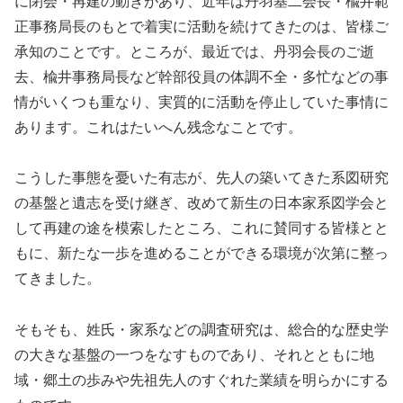
に閉会・再建の動きがあり、近年は丹羽基二会長・楡井範
正事務局長のもとで着実に活動を続けてきたのは、皆様ご
承知のことです。ところが、最近では、丹羽会長のご逝
去、楡井事務局長など幹部役員の体調不全・多忙などの事
情がいくつも重なり、実質的に活動を停止していた事情に
あります。これはたいへん残念なことです。
こうした事態を憂いた有志が、先人の築いてきた系図研究
の基盤と遺志を受け継ぎ、改めて新生の日本家系図学会と
して再建の途を模索したところ、これに賛同する皆様とと
もに、新たな一歩を進めることができる環境が次第に整っ
てきました。
そもそも、姓氏・家系などの調査研究は、総合的な歴史学
の大きな基盤の一つをなすものであり、それとともに地
域・郷土の歩みや先祖先人のすぐれた業績を明らかにする