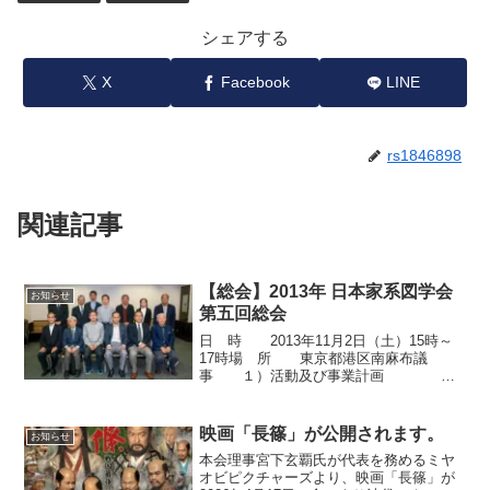
シェアする
X
Facebook
LINE
rs1846898
関連記事
【総会】2013年 日本家系図学会
お知らせ
第五回総会
日 時 2013年11月2日（土）15時～
17時場 所 東京都港区南麻布議
事 １）活動及び事業計画
２）経理関係の審議講 演 講師：村
井祐樹 東京大学史料編纂所助
教 演題：資料と編纂と「佐々
映画「長篠」が公開されます。
お知らせ
木六角氏研究」...
本会理事宮下玄覇氏が代表を務めるミヤ
オビピクチャーズより、映画「長篠」が