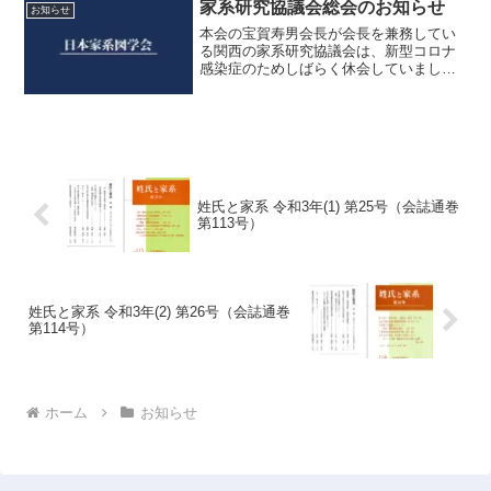
師 演題：「戦国時代の足利将
家系研究協議会総会のお知らせ
お知らせ
軍家について」懇親会...
本会の宝賀寿男会長が会長を兼務してい
る関西の家系研究協議会は、新型コロナ
感染症のためしばらく休会していました
が、今年は5月下旬に総会を開催すること
になりました。日時 5月28日（日）
13:30～総会 14:00～春の例会場所 大
阪市立福島...
姓氏と家系 令和3年(1) 第25号（会誌通巻
第113号）
姓氏と家系 令和3年(2) 第26号（会誌通巻
第114号）
ホーム
お知らせ