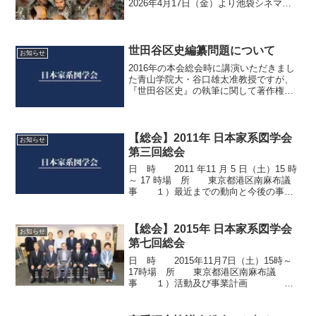
2026年4月17日（金）より池袋シネマ・
ロサにて公開されます。先行上映会4月5
日（日）、舞台挨拶は4月18日（土）とな
っています。戦国時代に興味のある方
は、是非映画...
世田谷区史編纂問題について
お知らせ
2016年の本会総会時に講演いただきまし
た青山学院大・谷口雄太准教授ですが、
『世田谷区史』の執筆に関して著作権の
問題で世田谷区と争いになっています。
谷口准教授は、中世足利氏を中心とする
武家の研究がご専門で、新区史の執筆者
に選ばれていました。...
【総会】2011年 日本家系図学会
お知らせ
第三回総会
日 時 2011 年11 月 5 日（土）15 時
～ 17 時場 所 東京都港区南麻布議
事 １）最近までの動向と今後の事業
予定 ２）役員関係
３）経理審議講 演 講師：平野明夫
（ひらの・あきお）氏 國學院
【総会】2015年 日本家系図学会
お知らせ
大...
第七回総会
日 時 2015年11月7日（土）15時～
17時場 所 東京都港区南麻布議
事 １）活動及び事業計画
２）経理関係の審議講 演 講師：山
田康弘 東京工業高専講