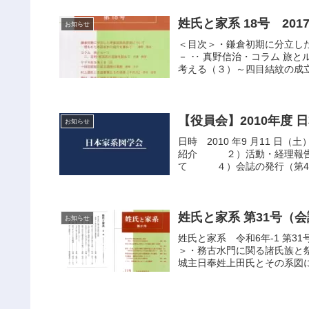
姓氏と家系 18号 20
お知らせ
＜目次＞・鎌倉初期に分立し
－ ‥ 真野信治・コラム 旅
考える（３）～四目結紋の成立過
【役員会】2010年度 
お知らせ
日時 2010 年9 月11 日
紹介 ２）活動・経理報告
て ４）会誌の発行（第4 号通
姓氏と家系 第31号（会
お知らせ
姓氏と家系 令和6年-1 第3
＞・務古水門に関る諸氏族と
城主日奉姓上田氏とその系図に関