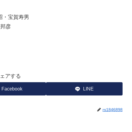
昭・宝賀寿男
濱邦彦
ェアする
Facebook
LINE
rs1846898