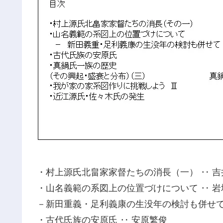
・村上源氏北畠家家督たちの消長（一） ‥ 吉
・山名義範の系図上の位置づけについて ‥ 岩
－新田重義・足利義康の生没年の検討も併せ
・古代氏族の安原氏 ‥ 安原繁俊