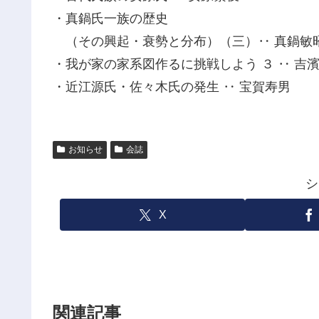
・真鍋氏一族の歴史
（その興起・衰勢と分布）（三）‥ 真鍋敏
・我が家の家系図作るに挑戦しよう ３ ‥ 吉
・近江源氏・佐々木氏の発生 ‥ 宝賀寿男
お知らせ
会誌
シ
X
関連記事