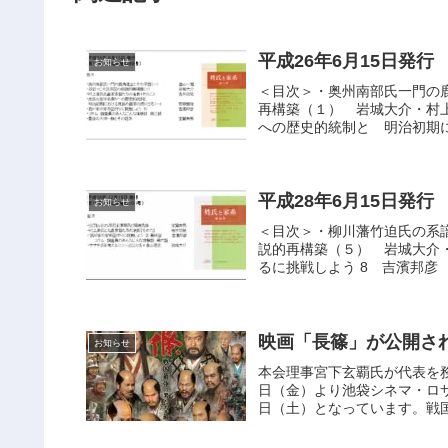
平成26年6月15日発行
お知らせ
＜目次＞・奥州南部氏一門の
再構築（１） 岩城大介・村
への歴史的統制と 明治初期に
平成28年6月15日発行
お知らせ
＜目次＞・柳川藩竹迫氏の系
説的再構築（５） 岩城大介
るに挑戦しよう 8 吉濱邦彦 
映画「長篠」が公開さ
お知らせ
本会理事宮下玄覇氏が代表を務
日（金）より池袋シネマ・ロサ
日（土）となっています。戦国