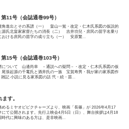
 第11号（会誌通巻99号）
鹿角進出とその系譜（一） 畠山一鴬・改定・仁木氏系図の仮説的
上源氏北畠家家督たちの消長（二） 吉井功兒・庶民の苗字名乗り
おける庶民の苗字の成り立ち（一） 安原繁...
 第15号（会誌通巻103号）
譜について 山邊尚幸 －通説への疑問－・改定・仁木氏系図の仮
・尾張起源の千竃氏と酒井氏の一族 宝賀寿男・我が家の家系図作
雑記 小説に見る家系図の話 弐・続・苗...
れます。
めるミヤオビピクチャーズより、映画「長篠」が 2026年4月17
にて公開されます。先行上映会4月5日（日）、舞台挨拶は4月18
時代に興味のある方は、是非映画...