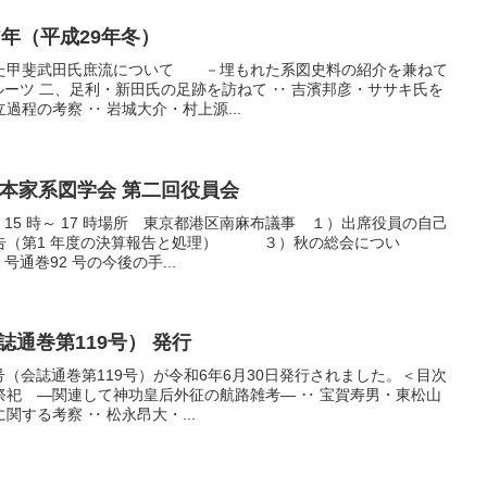
17年（平成29年冬）
た甲斐武田氏庶流について －埋もれた系図史料の紹介を兼ねて
とルーツ 二、足利・新田氏の足跡を訪ねて ‥ 吉濱邦彦・ササキ氏を
程の考察 ‥ 岩城大介・村上源...
日本家系図学会 第二回役員会
（土）15 時～ 17 時場所 東京都港区南麻布議事 １）出席役員の自己
（第1 年度の決算報告と処理） ３）秋の総会につい
巻92 号の今後の手...
誌通巻第119号） 発行
1号（会誌通巻第119号）が令和6年6月30日発行されました。＜目次
祭祀 ―関連して神功皇后外征の航路雑考― ‥ 宝賀寿男・東松山
する考察 ‥ 松永昂大・...