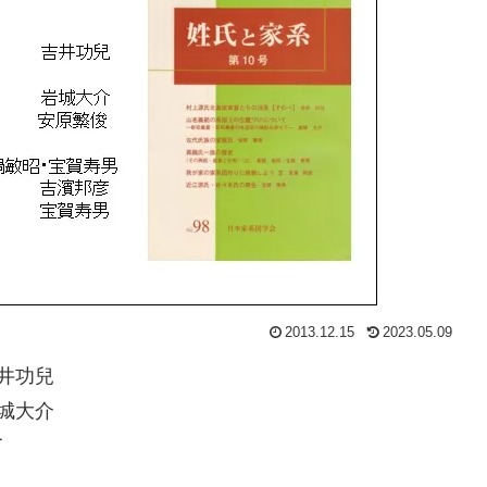
2013.12.15
2023.05.09
井功兒
城大介
て