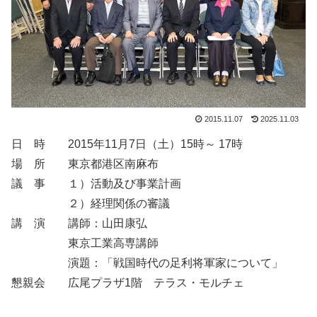
2015.11.07
2025.11.03
日 時 2015年11月7日（土）15時～ 17時
場 所 東京都港区南麻布
議 事 １）活動及び事業計画
２）経理関係の審議
講 演 講師：山田康弘
東京工業高専講師
演題：「戦国時代の足利将軍家について」
懇親会 広尾プラザ1階 テラス・モルチェ