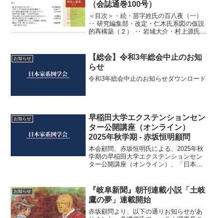
（会誌通巻100号）
＜目次＞・続・苗字姓氏の百八夜（一）
‥ 研究編集部・改定・仁木氏系図の仮説
的再構築（２） ‥ 岩城大介・村上源氏北
畠家家督たちの消長（三） ‥ 吉井功兒・
庶民の苗字名乗りへの歴史的統制と 明
治初期における庶民の苗字の成り立ち
【総会】令和3年総会中止のお知
お知らせ
（二） ‥ 安...
らせ
令和3年総会中止のお知らせダウンロード
早稲田大学エクステンションセン
お知らせ
ター公開講座（オンライン）
2025年秋学期 ‐ 赤坂恒明顧問
本会顧問、赤坂恒明氏による、2025年秋
学期の早稲田大学エクステンションセン
ター公開講座（オンライン）、「日本皇
族史 古代から近現代に至るまでの天皇
一族の変遷」（全10回。9月26日～12月5
日）の募集が始まりました。 早稲田大学
『岐阜新聞』朝刊連載小説「土岐
お知らせ
エクステン...
鷹の夢」連載開始
赤坂顧問より、以下の通りお知らせがあ