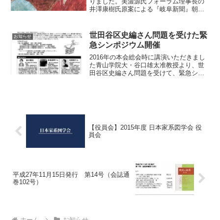
りました。美濃源氏フォーラム理事長の
井澤康樹氏原案による『岐阜新聞』朝刊
連載小説「土岐鷹の夢」（早見俊作、曇
天風雷鬼挿絵）が令和6年6月25日より連
載が始まりました。「土岐頼芸と明智光
世田谷区史編さん問題を受けた緊
お知らせ
秀のダブルスタンダー...
急シンポジウム開催
2016年の本会総会時に講演いただきまし
た青山学院大・谷口雄太准教授より、世
田谷区史編さん問題を受けて、緊急シン
ポジウム開催のお知らせが届いていま
す。ご関心のある方はご参加ください。
緊急シンポジウム 歴史研究と著作権
法 －世田谷区史編さん問...
【役員会】2015年度 日本家系図学会 役
員会
平成27年11月15日発行 第14号（会誌通
巻102号）
ホーム
お知らせ