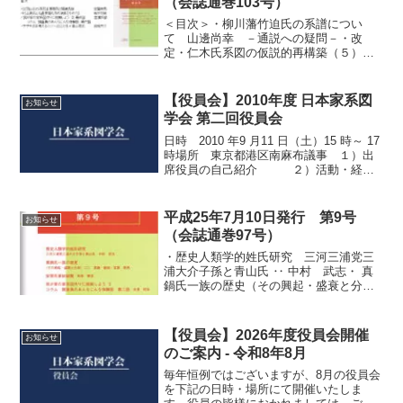
（会誌通巻103号）
＜目次＞・柳川藩竹迫氏の系譜につい
て 山邊尚幸 －通説への疑問－・改
定・仁木氏系図の仮説的再構築（５）
岩城大介・尾張起源の千竃氏と酒井氏の
一族 宝賀寿男・我が家の家系図作るに
挑戦しよう 8 吉濱邦彦 雑記 小説に見
【役員会】2010年度 日本家系図
お知らせ
る家系図の話 弐・続・苗...
学会 第二回役員会
日時 2010 年9 月11 日（土）15 時～ 17
時場所 東京都港区南麻布議事 １）出
席役員の自己紹介 ２）活動・経理
報告（第1 年度の決算報告と処
理） ３）秋の総会について
４）会誌の発行（第4 号通巻92 号の今後
平成25年7月10日発行 第9号
お知らせ
の手...
（会誌通巻97号）
・歴史人類学的姓氏研究 三河三浦党三
浦大介子孫と青山氏 ‥ 中村 武志・ 真
鍋氏一族の歴史（その興起・盛衰と分
布）（二） ‥ 真鍋 敏昭・宝賀 寿男・
安原氏家紋総覧 ‥ 安原 繁俊・我が家の
家系図作りに挑戦しようⅡ コラム 調査
【役員会】2026年度役員会開催
お知らせ
員のあんな...
のご案内 ‐ 令和8年8月
毎年恒例ではございますが、8月の役員会
を下記の日時・場所にて開催いたしま