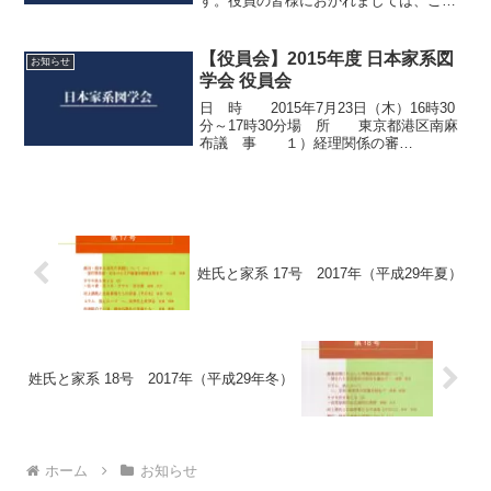
す。役員の皆様におかれましては、ご多
用のところ恐縮ではございますが、ぜひ
ご出席くださいますよう、ご案内申し上
げます。なお、遠隔地にお住まいなどの
【役員会】2015年度 日本家系図
お知らせ
ご事情によりご出席が難し...
学会 役員会
日 時 2015年7月23日（木）16時30
分～17時30分場 所 東京都港区南麻
布議 事 １）経理関係の審
議 ２）本総会の手順な
ど ３）講演の講演
者 ４）その他結果報告書
PDF（クリックしてください）
姓氏と家系 17号 2017年（平成29年夏）
姓氏と家系 18号 2017年（平成29年冬）
ホーム
お知らせ