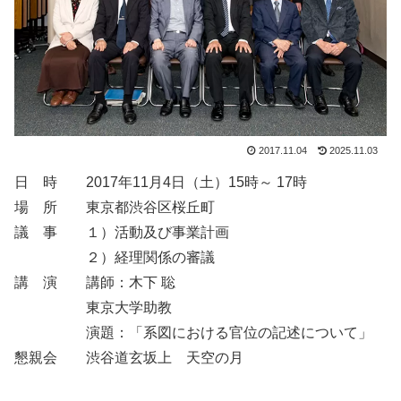
2017.11.04
2025.11.03
日 時 2017年11月4日（土）15時～ 17時
場 所 東京都渋谷区桜丘町
議 事 １）活動及び事業計画
２）経理関係の審議
講 演 講師：木下 聡
東京大学助教
演題：「系図における官位の記述について」
懇親会 渋谷道玄坂上 天空の月